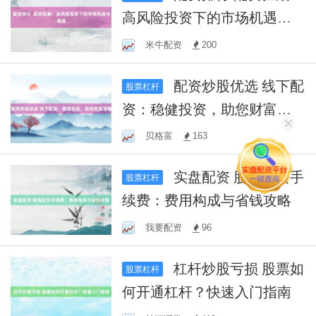
高风险投资下的市场机遇与
挑战
米牛配资
200
配资炒股优选 线下配
股票杠杆
资：稳健投资，助您财富增
值
贝格富
163
实盘配资 股指配资手
股票杠杆
续费：费用构成与省钱攻略
我要配资
96
杠杆炒股亏损 股票如
股票杠杆
何开通杠杆？快速入门指南