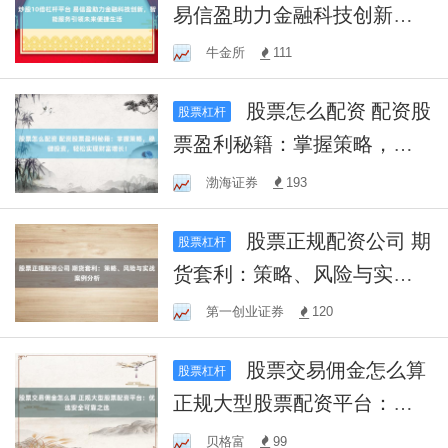
易信盈助力金融科技创新，
智能服务引领未来便捷生活
牛金所
111
股票怎么配资 配资股
股票杠杆
票盈利秘籍：掌握策略，稳
健投资，轻松实现财富增
渤海证券
193
长！
股票正规配资公司 期
股票杠杆
货套利：策略、风险与实战
案例分析
第一创业证券
120
股票交易佣金怎么算
股票杠杆
正规大型股票配资平台：优
选安全可靠之选
贝格富
99