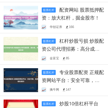
配资网站 股票抵押配
股票杠杆
资：放大杠杆，掘金股市！
华创证券
166
杠杆炒股亏损 炒股配
股票杠杆
资公司代理招募：高分成，
共赢未来！
金富宝
85
专业股票配资 正规配
股票杠杆
资网站平台：安全可靠，助
您轻松投资！
擒牛网
147
炒股10倍杠杆平台
股票杠杆