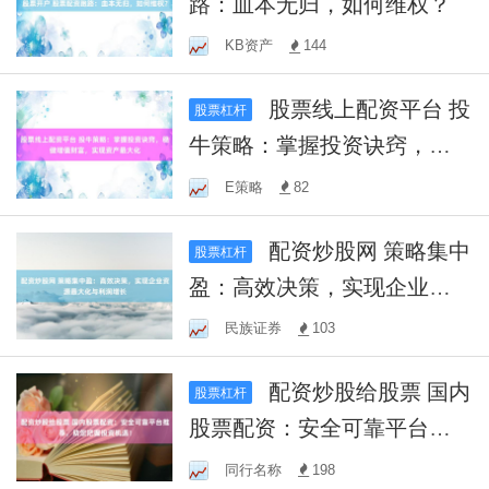
路：血本无归，如何维权？
KB资产
144
股票线上配资平台 投
股票杠杆
牛策略：掌握投资诀窍，稳
健增值财富，实现资产最大
E策略
82
化
配资炒股网 策略集中
股票杠杆
盈：高效决策，实现企业资
源最大化与利润增长
民族证券
103
配资炒股给股票 国内
股票杠杆
股票配资：安全可靠平台推
荐，助您把握投资机遇！
同行名称
198