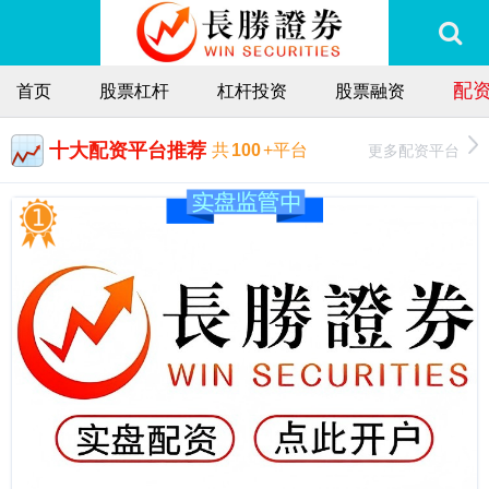
配
首页
股票杠杆
杠杆投资
股票融资
十大配资平台推荐
更多配资平台
共
100
+平台