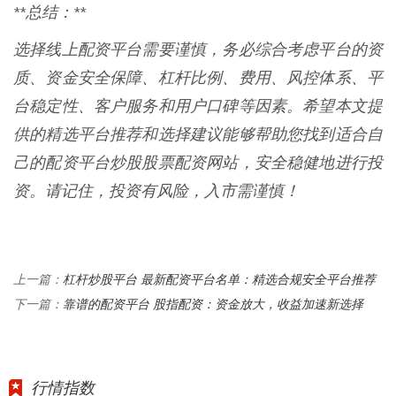
**总结：**
选择线上配资平台需要谨慎，务必综合考虑平台的资
质、资金安全保障、杠杆比例、费用、风控体系、平
台稳定性、客户服务和用户口碑等因素。希望本文提
供的精选平台推荐和选择建议能够帮助您找到适合自
己的配资平台炒股股票配资网站，安全稳健地进行投
资。请记住，投资有风险，入市需谨慎！
杠杆炒股平台 最新配资平台名单：精选合规安全平台推荐
上一篇：
靠谱的配资平台 股指配资：资金放大，收益加速新选择
下一篇：
行情指数