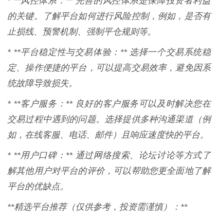
* **风控体系：** 完善的风控体系是保障投资者利益
的关键。了解平台如何进行风险控制，例如，是否有
止损线、预警机制、强制平仓规则等。
* **平台稳定性与交易体验：** 选择一个交易系统稳
定、操作便捷的平台，可以提高交易效率，避免因系
统故障导致损失。
* **客户服务：** 良好的客户服务可以及时解决您在
交易过程中遇到的问题。选择提供多种沟通渠道（例
如，在线客服、电话、邮件）且响应速度快的平台。
* **用户口碑：** 通过网络搜索、论坛讨论等方式了
解其他用户对平台的评价，可以帮助您更全面地了解
平台的优缺点。
**精选平台推荐（仅供参考，投资需谨慎）：**