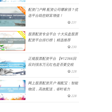
配资门户网 配资公司哪家强？优
选平台助您财富增值！
231
股票配资专业平台 十大实盘股票
配资平台排行榜 | 精选推荐
230
正规股票配资平台 【#12366回
应刘强东万元红包是否要交税
228
网上股票配资开户 顺配宝：智能
物流，高效配送，省时省力
228