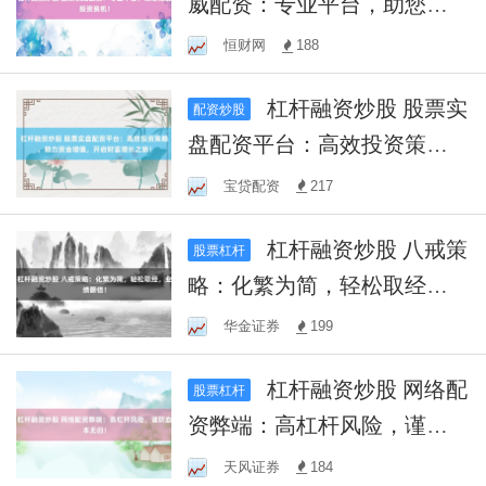
威配资：专业平台，助您把
握投资良机！
恒财网
188
杠杆融资炒股 股票实
配资炒股
盘配资平台：高效投资策
略，助力资金增值，开启财
宝贷配资
217
富增长之旅！
杠杆融资炒股 八戒策
股票杠杆
略：化繁为简，轻松取经，
业绩翻倍！
华金证券
199
杠杆融资炒股 网络配
股票杠杆
资弊端：高杠杆风险，谨防
血本无归！
天风证券
184