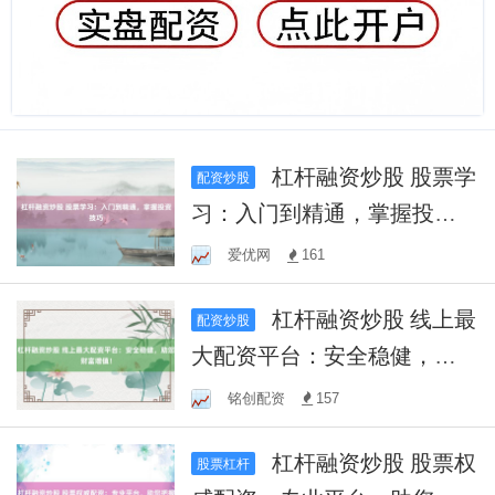
杠杆融资炒股 股票学
配资炒股
习：入门到精通，掌握投资
技巧
爱优网
161
杠杆融资炒股 线上最
配资炒股
大配资平台：安全稳健，助
您财富增值！
铭创配资
157
杠杆融资炒股 股票权
股票杠杆