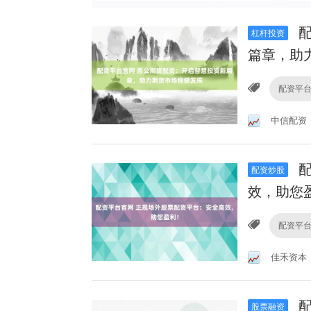
配
杠杆投资
篇章，助
配资平
中信配资
配
配资炒股
效，助您
配资平
佳禾资本
配
股票融资