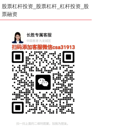
股票杠杆投资_股票杠杆_杠杆投资_股
票融资