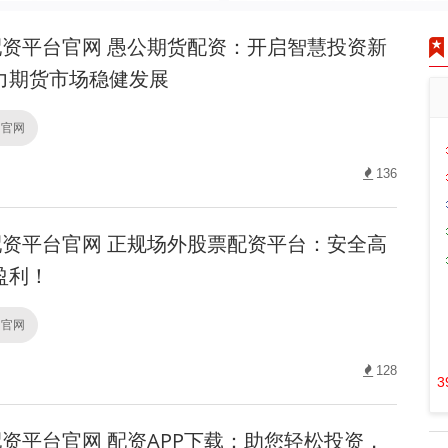
资平台官网 愚公期货配资：开启智慧投资新
力期货市场稳健发展
台官网
136
资平台官网 正规场外股票配资平台：安全高
盈利！
台官网
128
3
资平台官网 配资APP下载：助您轻松投资，