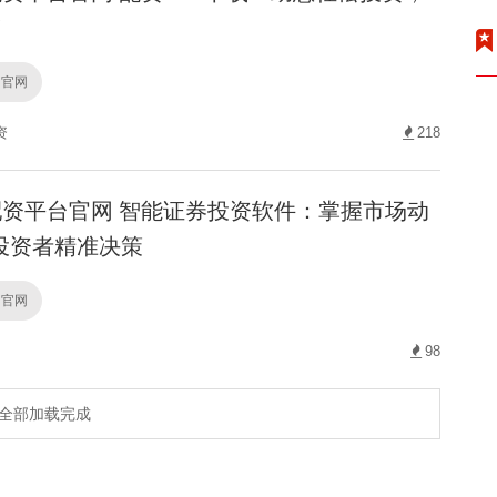
！
台官网
资
218
资平台官网 智能证券投资软件：掌握市场动
投资者精准决策
台官网
98
全部加载完成