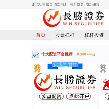
股票杠杆投资_股票杠杆_杠杆投资_股票融资
首页
股票杠杆
杠杆投资
十大配资平台推荐
共
100
+平台