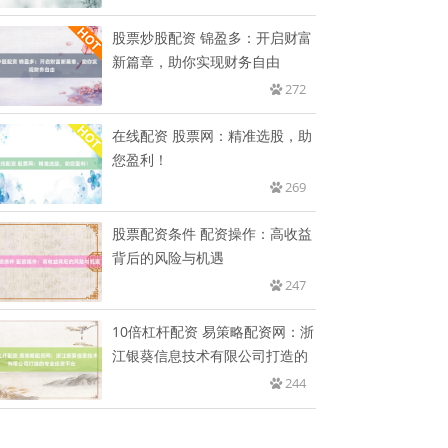
股票炒股配资 锦盈多：开启财富
新篇章，助你实现财务自由
272
在线配资 股票网：精准选股，助
您盈利！
269
股票配资条件 配资操作：高收益
背后的风险与机遇
247
10倍杠杆配资 易策略配资网：浙
江银葵信息技术有限公司打造的
244