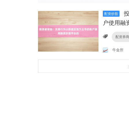
投
配资炒股
户使用融
配资券
牛金所