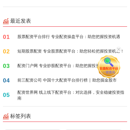
最近发表
01
股票配资平台排行 专业配资操盘平台：助您把握投资机遇
02
短期股票配资 专业股票配资平台：助您轻松把握投资机遇！
03
配资门户网 专业炒股配资平台：助您把握投资良机
04
前三配资公司 中国十大配资平台排行榜 | 助您掘金股市
配资世界网 线上线下配资平台：对比选择，安全稳健投资指
05
南
标签列表