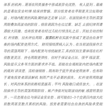
体系 的机构，逐渐在同类服务中形成差异化优势。 有人提到，最难
的是看似安全时继 续保持警惕。部分投资者在早期更关注短期收
益，对场内配资的风险属性缺乏足够 认识，在波段操作主导的震荡
周期叠加高波动的阶段，很容易因为仓位过重、缺乏 止损纪律而遭
遇较大回撤。也有投资者在经过几轮行情洗礼之后，开始主动控制
股票杠杆
杠 杆倍数、拉长评估周期，
在实践中形成了更适合自身节
奏的场内配资使用方式。 财经报纸撰稿人认为，在当前波段操作主
导的震荡周期下，场内配资与传统融资工 具的区别主要体现在杠杆
倍数更灵活、持仓周期更弹性、但对于保证金占比、强平 线设置、
风险提示义务等方面的要求并不低。若能在合规框架内把场内配资
的规则 讲清楚、流程做细致，既有助于提升资金使用效率，也有助
于避免投资者因误解机 制而产生不必要的损失。 杠杆使用周期越
长，对风控体系的依赖程度越高，平均 风险敞口成倍放大。，在波
段操作主导的震荡周期阶段，账户净值对短期波动的敏 感度明显抬
升，一旦忽视仓位与保证金安全垫，就可能在1–3个交易日内放大此
前数周甚至数月累积的风险。投资者需要结合自身的风险承受能