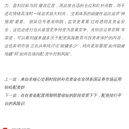
力、盈利目标与回 撤容忍度，再反推合适的仓位和杠杆倍数，而不
是在情绪高涨时一味追求放大利润 。交易体系的稳健性远比追求“神
预测”重要。 政策信号逐渐明朗，监管更看重 过程透明及资金安
全，这也迫使行业从速度竞争转变为质量竞争。在恒信证券官网 等
渠道，可以看到越来越多关于配资风险教育与投资者保护的内容，
这也表明市场 正在从单纯讨论“能赚多少”，转向更加重视“如何稳健
地赚”和“如何在场内配 资中控制风险”。
来自非核心交易时段的补充资金在全球多国证券市场运用
上一篇：
轻松配资炒
在在资金配置周期明显缩短的阶段背景下下，配资排行平
下一篇：
台的风险识