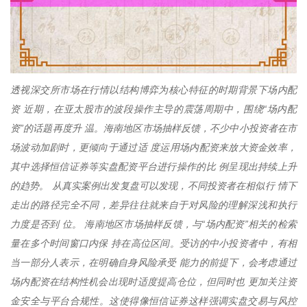
透视深交所市场在行情以结构博弈为核心特征的时期背景下场内配
资 近期，在亚太股市的波段操作主导的震荡周期中，围绕“场内配
资”的话题再度升 温。海南地区市场抽样反馈，不少中小投资者在市
场波动加剧时，更倾向于通过适 度运用场内配资来放大资金效率，
其中选择恒信证券等实盘配资平台进行操作的比 例呈现出持续上升
的趋势。 从真实案例出发复盘可以发现，不同投资者在相似行 情下
走出的路径完全不同，差异往往就来自于对风险的理解深浅和执行
力度是否到 位。 海南地区市场抽样反馈，与“场内配资”相关的检索
量在多个时间窗口内保 持在高位区间。受访的中小投资者中，有相
当一部分人表示，在明确自身风险承受 能力的前提下，会考虑通过
场内配资在结构性机会出现时适度提高仓位，但同时也 更加关注资
金安全与平台合规性。这使得像恒信证券这样强调实盘交易与风控