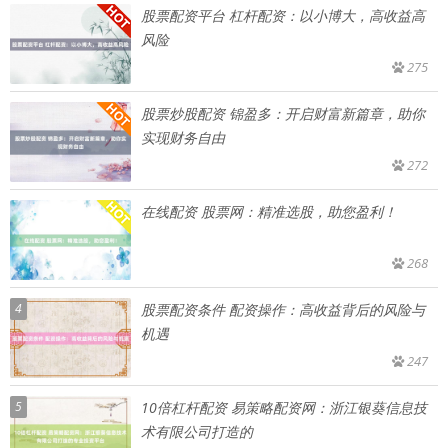
股票配资平台 杠杆配资：以小博大，高收益高
风险
275
股票炒股配资 锦盈多：开启财富新篇章，助你
实现财务自由
272
在线配资 股票网：精准选股，助您盈利！
268
4
股票配资条件 配资操作：高收益背后的风险与
机遇
247
5
10倍杠杆配资 易策略配资网：浙江银葵信息技
术有限公司打造的