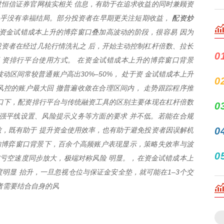
恒信证券官网核实相关 信息，有助于在追求收益的同时兼顾资
配资炒
几乎没有幸福结局。部分投资者在早期更关注短期收益，
资金试错成本上升的博弈窗口叠加高波动的阶段，很容易 因为
资者在经过几轮行情洗礼之 后，开始主动控制杠杆倍数、拉长
0
 资排行平台使用方式。 在资金试错成本上升的博弈窗口背景
动区间常较普通账户高出30%–50%， 处于资 金试错成本上升
0
控的账户最大回 撤普遍收敛在合理区间内， 走势跟踪程序推
口下，配资排行平台与传统融资工具的区别主要体现在杠杆倍数
0
强平线设置、风险提示义务等方面的要求 并不低。若能在合规
0
，既有助于 提升资金使用效率，也有助于避免投资者因误解机
的博弈窗口背景下，百余个高频账户表现显示，策略失效率与波
0
与亏空速度同步放大，极端对称风险 明显。，在资金试错成本上
明显 抬升，一旦忽视仓位与保证金安全垫，就可能在1–3个交
者需要结合自身的风