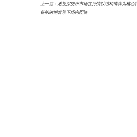
透视深交所市场在行情以结构博弈为核心
上一篇：
征的时期背景下场内配资