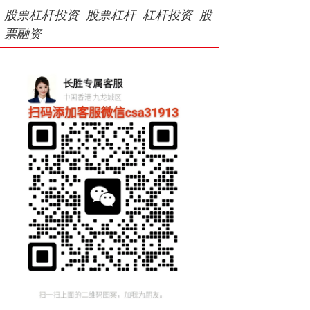
股票杠杆投资_股票杠杆_杠杆投资_股
票融资