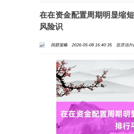
在在资金配置周期明显缩
风险识
股票场外
间群策略
2026-05-08 16:40:35