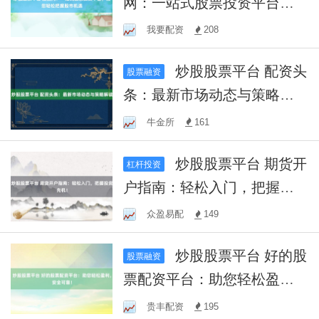
网：一站式股票投资平台，
助您轻松把握股市机遇
我要配资
208
炒股股票平台 配资头
股票融资
条：最新市场动态与策略解
读
牛金所
161
炒股股票平台 期货开
杠杆投资
户指南：轻松入门，把握投
资先机！
众盈易配
149
炒股股票平台 好的股
股票融资
票配资平台：助您轻松盈
利，安全可靠！
贵丰配资
195