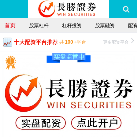
首页
股票杠杆
杠杆投资
股票融资
配
十大配资平台推荐
更多配资平台
共
100
+平台