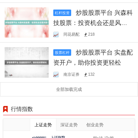
炒股股票平台 兴森科
杠杆投资
技股票：投资机会还是风
险？
同花易配
218
炒股股票平台 实盘配
股票杠杆
资开户，助你投资更轻松
南京证券
132
全部加载完成
行情指数
上证走势
深证走势
创业走势