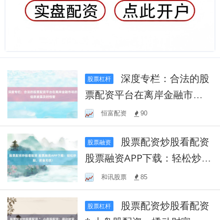
深度专栏：合法的股
股票杠杆
票配资平台在离岸金融市场
的信息披露及时性管
恒富配资
90
股票配资炒股看配资
股票融资
股票融资APP下载：轻松炒
股，资金无忧！
和讯股票
85
股票配资炒股看配资
股票杠杆