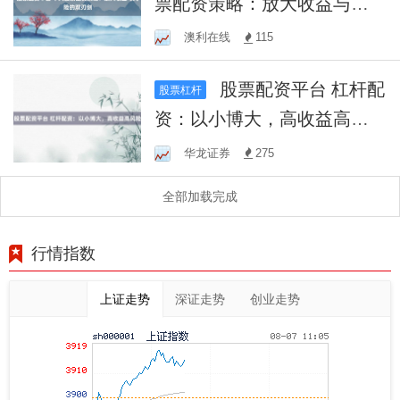
票配资策略：放大收益与风
险的双刃剑
澳利在线
115
股票配资平台 杠杆配
股票杠杆
资：以小博大，高收益高风
险
华龙证券
275
全部加载完成
行情指数
上证走势
深证走势
创业走势