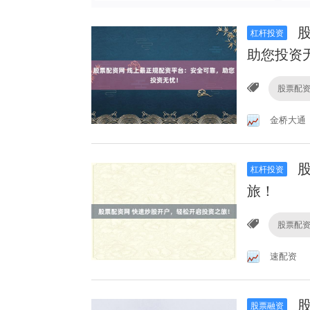
股
杠杆投资
助您投资
股票配
金桥大通
股
杠杆投资
旅！
股票配
速配资
股
股票融资