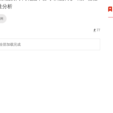
性分析
资网
77
全部加载完成